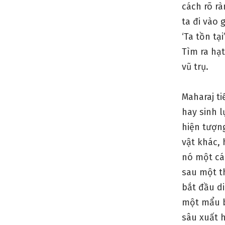
cách rõ rà
ta đi vào 
‘Ta tồn tạ
Tìm ra hạt
vũ trụ.
Maharaj ti
hay sinh l
hiện tượng
vật khác, 
nó một các
sau một t
bắt đầu di
một mẩu b
sâu xuất 