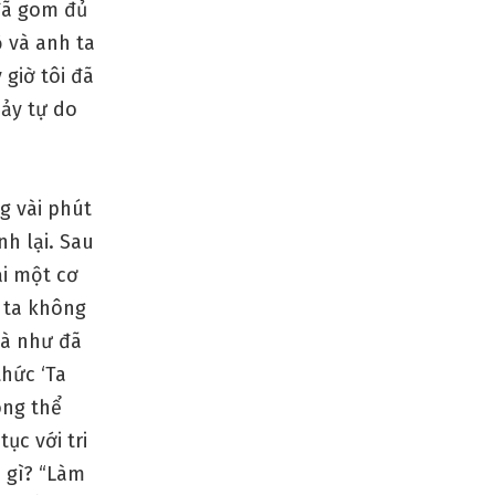
 đã gom đủ
ộ và anh ta
giờ tôi đã
hảy tự do
g vài phút
nh lại. Sau
ải một cơ
h ta không
và như đã
thức ‘Ta
ông thể
ục với tri
m gì? “Làm