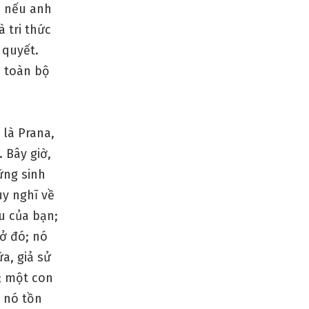
c nếu anh
 tri thức
n quyết.
a toàn bộ
 là Prana,
. Bây giờ,
ững sinh
uy nghĩ về
u của bạn;
 ở đó; nó
a, giả sử
; một con
g nó tồn