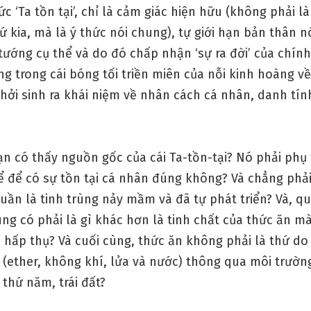
hức ‘Ta tồn tại’, chỉ là cảm giác hiện hữu (không phải là
ứ kia, mà là ý thức nói chung), tự giới hạn bản thân n
ướng cụ thể và do đó chấp nhận ‘sự ra đời’ của chính
g trong cái bóng tối triền miên của nỗi kinh hoàng về ‘
hởi sinh ra khái niệm về nhân cách cá nhân, danh tín
ạn có thấy nguồn gốc của cái Ta-tồn-tại? Nó phải phụ
ể để có sự tồn tại cá nhân đúng không? Và chẳng phải
uần là tinh trùng nảy mầm và đã tự phát triển? Và, q
rùng có phải là gì khác hơn là tinh chất của thức ăn m
ã hấp thụ? Và cuối cùng, thức ăn không phải là thứ do
 (ether, không khí, lửa và nước) thông qua môi trườn
thứ năm, trái đất?