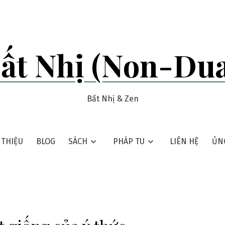
ất Nhị (Non-Dua
Bất Nhị & Zen
 THIỆU
BLOG
SÁCH
PHÁP TU
LIÊN HỆ
ỦN