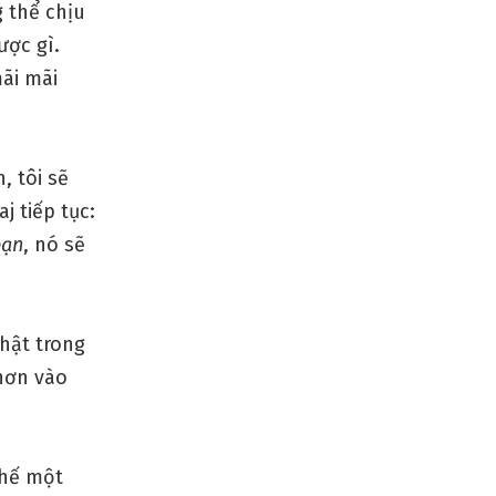
g thể chịu
ược gì.
mãi mãi
, tôi sẽ
j tiếp tục:
bạn
, nó sẽ
thật trong
 hơn vào
thế một