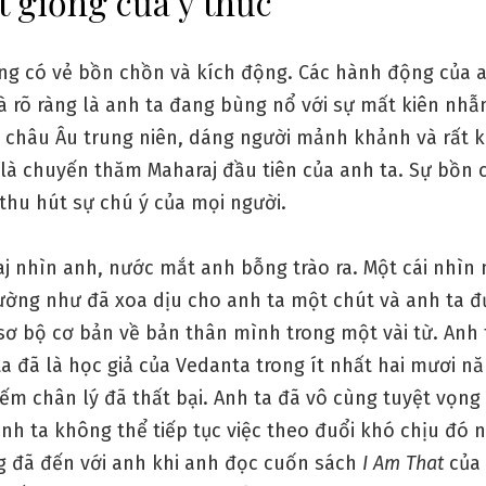
t giống của ý thức
ông có vẻ bồn chồn và kích động. Các hành động của a
và rõ ràng là anh ta đang bùng nổ với sự mất kiên nhẫ
 châu Âu trung niên, dáng người mảnh khảnh và rất 
là chuyến thăm Maharaj đầu tiên của anh ta. Sự bồn 
thu hút sự chú ý của mọi người.
j nhìn anh, nước mắt anh bỗng trào ra. Một cái nhìn 
ường như đã xoa dịu cho anh ta một chút và anh ta đ
sơ bộ cơ bản về bản thân mình trong một vài từ. Anh 
ta đã là học giả của Vedanta trong ít nhất hai mươi 
iếm chân lý đã thất bại. Anh ta đã vô cùng tuyệt vọng
nh ta không thể tiếp tục việc theo đuổi khó chịu đó 
ng đã đến với anh khi anh đọc cuốn sách
I Am That
của 