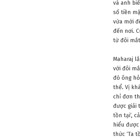
và anh biế
số tiền mặ
vừa mới đ
đến nơi. C
từ đôi mắt
Maharaj l
với đôi mắ
đó ông hỏi
thể. Vị kh
chỉ đơn t
được giải 
tồn tại’, 
hiểu được 
thức ‘Ta t