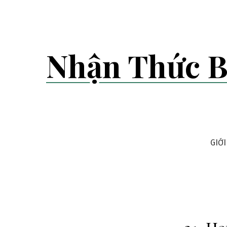
Skip
to
content
Nhận Thức B
GIỚI