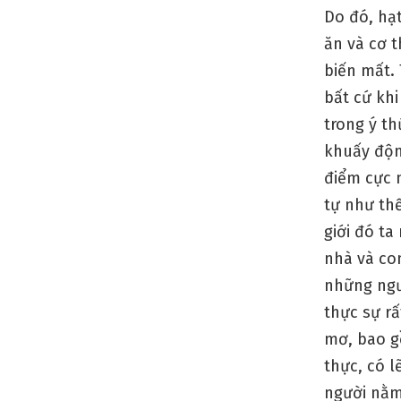
Do đó, hạ
ăn và cơ t
biến mất. 
bất cứ khi
trong ý th
khuấy độn
điểm cực n
tự như thế
giới đó ta
nhà và co
những ngườ
thực sự rấ
mơ, bao g
thực, có l
người nằm 