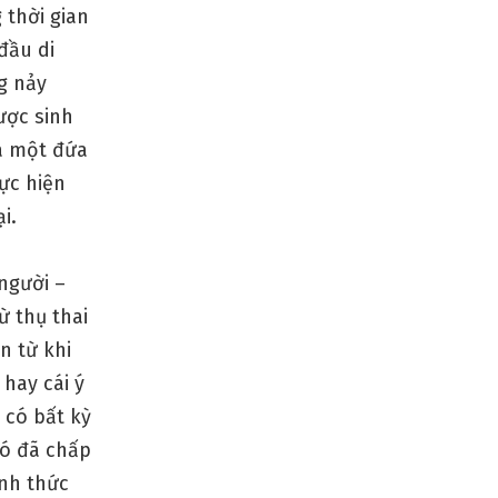
 thời gian
đầu di
g nảy
ược sinh
ủa một đứa
hực hiện
i.
người –
ừ thụ thai
n từ khi
 hay cái ý
 có bất kỳ
nó đã chấp
ình thức