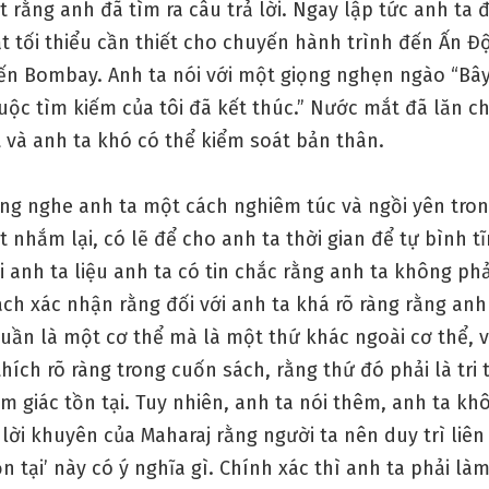
t rằng anh đã tìm ra câu trả lời. Ngay lập tức anh ta
t tối thiểu cần thiết cho chuyến hành trình đến Ấn Đ
ến Bombay. Anh ta nói với một giọng nghẹn ngào “Bây 
uộc tìm kiếm của tôi đã kết thúc.” Nước mắt đã lăn c
 và anh ta khó có thể kiểm soát bản thân.
ắng nghe anh ta một cách nghiêm túc và ngồi yên tron
t nhắm lại, có lẽ để cho anh ta thời gian để tự bình tĩ
 anh ta liệu anh ta có tin chắc rằng anh ta không ph
ách xác nhận rằng đối với anh ta khá rõ ràng rằng an
huần là một cơ thể mà là một thứ khác ngoài cơ thể, 
thích rõ ràng trong cuốn sách, rằng thứ đó phải là tri 
cảm giác tồn tại. Tuy nhiên, anh ta nói thêm, anh ta kh
lời khuyên của Maharaj rằng người ta nên duy trì liên t
ồn tại’ này có ý nghĩa gì. Chính xác thì anh ta phải là