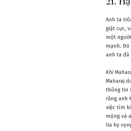
21. Hạ
Anh ta tr
giật cục, 
một người
mạnh. Đó 
anh ta đã 
Khi Mahara
Maharaj d
thông tin 
rằng anh 
việc tìm k
mộng và a
tia hy vọ