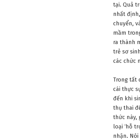
tại. Quả 
nhất định,
chuyển, và
mầm trong
ra thành 
trẻ sơ sin
các chức n
Trong tất 
cái thực s
đến khi si
thụ thai đ
thức này,
loại ‘hỗ 
nhận. Nói