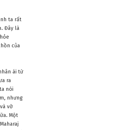
nh ta rất
n. Đây là
khỏe
chồn của
nhân ái từ
ưa ra
ta nói
năm, nhưng
 và vỡ
nữa. Một
Maharaj