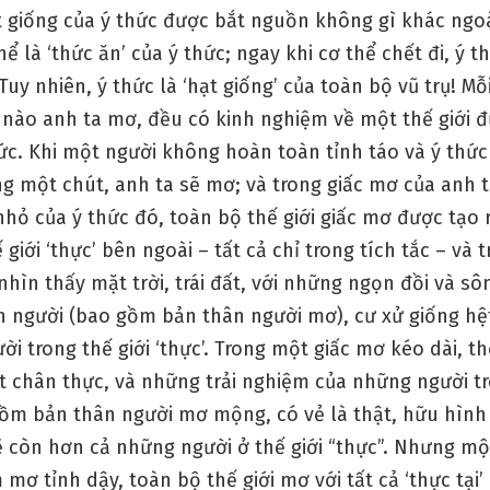
t giống của ý thức được bắt nguồn không gì khác ngoà
hể là ‘thức ăn’ của ý thức; ngay khi cơ thể chết đi, ý 
Tuy nhiên, ý thức là ‘hạt giống’ của toàn bộ vũ trụ! Mỗ
 nào anh ta mơ, đều có kinh nghiệm về một thế giới đ
ức. Khi một người không hoàn toàn tỉnh táo và ý thức
g một chút, anh ta sẽ mơ; và trong giấc mơ của anh t
hỏ của ý thức đó, toàn bộ thế giới giấc mơ được tạo 
 giới ‘thực’ bên ngoài – tất cả chỉ trong tích tắc – và 
 nhìn thấy mặt trời, trái đất, với những ngọn đồi và sô
n người (bao gồm bản thân người mơ), cư xử giống hệ
i trong thế giới ‘thực’. Trong một giấc mơ kéo dài, th
t chân thực, và những trải nghiệm của những người tr
ồm bản thân người mơ mộng, có vẻ là thật, hữu hình
ẽ còn hơn cả những người ở thế giới “thực”. Nhưng mộ
mơ tỉnh dậy, toàn bộ thế giới mơ với tất cả ‘thực tại’