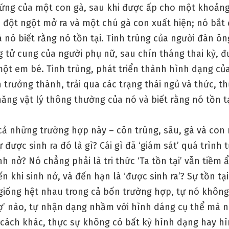
trứng của một con gà, sau khi được ấp cho một khoảng
 đột ngột mở ra và một chú gà con xuất hiện; nó bắt 
 nó biết rằng nó tồn tại. Tinh trùng của người đàn ôn
 tử cung của người phụ nữ, sau chín tháng thai kỳ, đ
một em bé. Tinh trùng, phát triển thành hình dạng c
h trưởng thành, trải qua các trạng thái ngủ và thức, t
ăng vật lý thông thường của nó và biết rằng nó tồn tạ
cả những trường hợp này – côn trùng, sâu, gà và con 
ự được sinh ra đó là gì? Cái gì đã ‘giám sát’ quá trình t
nh nở? Nó chẳng phải là tri thức ‘Ta tồn tại’ vẫn tiềm ẩ
ến khi sinh nở, và đến hạn là ‘được sinh ra’? Sự tồn tại
 giống hệt nhau trong cả bốn trường hợp, tự nó không
trợ’ nào, tự nhận dạng nhầm với hình dáng cụ thể mà 
 cách khác, thực sự không có bất kỳ hình dạng hay h