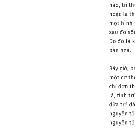
nào, tri t
hoặc là th
một hình t
sau đó sốn
Do đó là k
bản ngã.
Bây giờ, b
một cơ th
chỉ đơn th
là, tinh t
đứa trẻ đ
nguyên tố
nguyên tố 