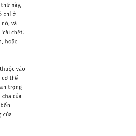
 thứ này,
ó chỉ ở
 nó, và
cái chết’.
h, hoặc
 thuộc vào
 cơ thể
uan trọng
à cha của
 bốn
g của