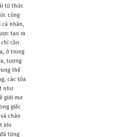
i từ thức
thức cũng
i cá nhân,
ược tạo ra
 chỉ cần
a, ở trong
ra, tương
trong thế
ng, các tòa
t như
ế giới mơ
ong giấc
 và chân
t khi
 đã từng