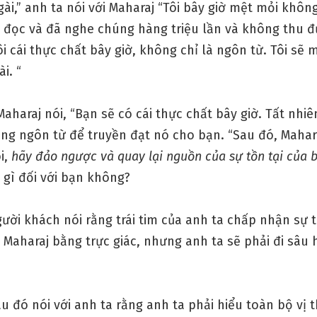
ài,” anh ta nói với Maharaj “Tôi bây giờ mệt mỏi khôn
ã đọc và đã nghe chúng hàng triệu lần và không thu đ
i cái thực chất bây giờ, không chỉ là ngôn từ. Tôi sẽ 
i. “
 Maharaj nói, “Bạn sẽ có cái thực chất bây giờ. Tất nhiên
ng ngôn từ để truyền đạt nó cho bạn. “Sau đó, Mahara
i,
hãy đảo ngược và quay lại nguồn của sự tồn tại của 
 gì đối với bạn không?
gười khách nói rằng trái tim của anh ta chấp nhận sự 
a Maharaj bằng trực giác, nhưng anh ta sẽ phải đi sâu
u đó nói với anh ta rằng anh ta phải hiểu toàn bộ vị 