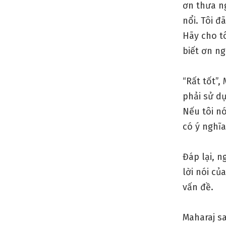
ơn thưa ng
nổi. Tôi đ
Hãy cho tô
biết ơn ngà
“Rất tốt”,
phải sử dụ
Nếu tôi nó
có ý nghĩa
Đáp lại, n
lời nói củ
vấn đề.
Maharaj sa