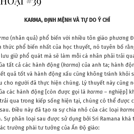
THOẠI #39
KARMA, ĐỊNH MỆNH VÀ TỰ DO Ý CHÍ
rma
(nhân quả) phổ biến với nhiều tôn giáo phương 
h thức phổ biến nhất của học thuyết, nó tuyên bố rằ
 lưu giữ phổ quát mà sẽ làm mỗi cá nhân phải trải q
ủa tất cả các hành động (
karma
) của anh ta; hành độ
kết quả tốt và hành động xấu cũng không tránh khỏi 
u cho người đã thực hiện chúng. Lý thuyết này cũng n
ủa các hành động [còn được gọi là
karma
– nghiệp] k
 trải qua trong kiếp sống hiện tại, chúng có thể được
sau. Điều này đã tạo ra sự chia nhỏ của các loại
karm
. Sự phân loại sau được sử dụng bởi Sri Ramana khá
ác trường phái tư tưởng của Ấn Độ giáo: