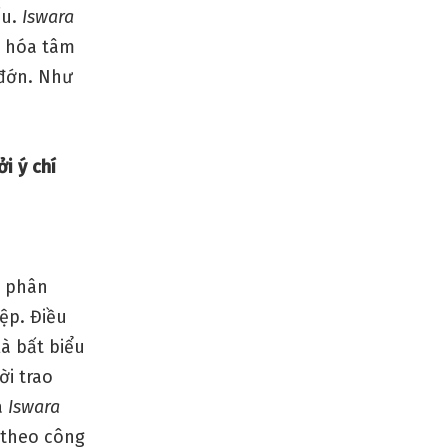
ấu.
Iswara
n hóa tâm
 đớn. Như
i ý chí
i phân
ệp. Điều
à bất biểu
ời trao
à
Iswara
i theo công