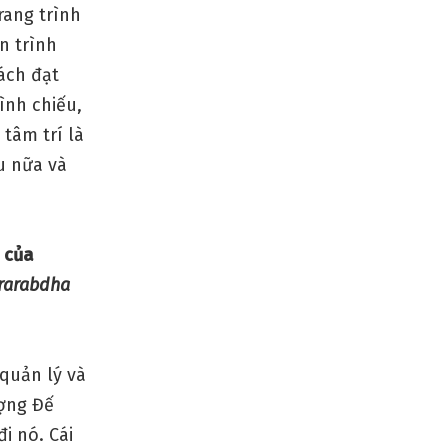
rang trình
n trình
ách đạt
ình chiếu,
tâm trí là
u nữa và
 của
rarabdha
quản lý và
ượng Đế
i nó. Cái