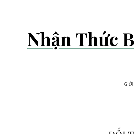
Skip
to
content
Nhận Thức B
GIỚI