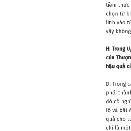
tiềm thức 
chọn từ k
linh vào 
vậy không
H: Trong
U
của Thượng
hậu quả c
Đ: Trong 
phối thàn
đó có ngh
lộ và bất 
quả cho t
chỉ là một