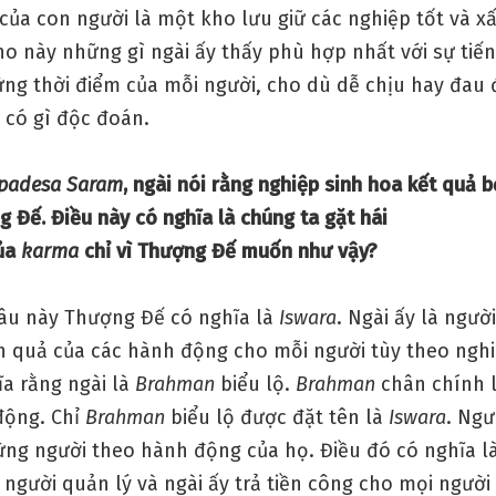
của con người là một kho lưu giữ các nghiệp tốt và x
ho này những gì ngài ấy thấy phù hợp nhất với sự tiế
từng thời điểm của mỗi người, cho dù dễ chịu hay đau
 có gì độc đoán.
padesa Saram
, ngài nói rằng nghiệp sinh hoa kết quả bở
 Đế. Điều này có nghĩa là chúng ta gặt hái
ủa
karma
chỉ vì Thượng Đế muốn như vậy?
câu này Thượng Đế có nghĩa là
Iswara
. Ngài ấy là ngườ
h quả của các hành động cho mỗi người tùy theo nghi
ĩa rằng ngài là
Brahman
biểu lộ.
Brahman
chân chính l
động. Chỉ
Brahman
biểu lộ được đặt tên là
Iswara
. Ngư
ừng người theo hành động của họ. Điều đó có nghĩa l
 người quản lý và ngài ấy trả tiền công cho mọi ngườ