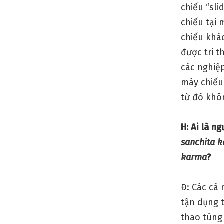
chiếu “sli
chiếu tại 
chiếu khác
được tri t
các nghiệp
máy chiếu
từ đó khô
H: Ai là n
sanchita 
karma
?
Đ: Các cá
tận dụng 
thao túng