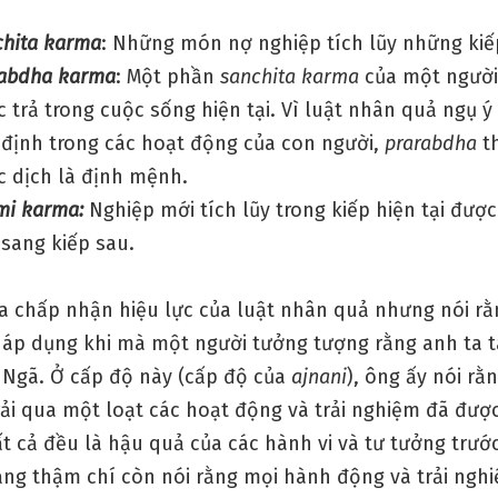
chita karma
: Những món nợ nghiệp tích lũy những kiế
rabdha karma
: Một phần
sanchita karma
của một người
 trả trong cuộc sống hiện tại. Vì luật nhân quả ngụ ý
 định trong các hoạt động của con người,
prarabdha
t
 dịch là định mệnh.
mi karma:
Nghiệp mới tích lũy trong kiếp hiện tại đượ
 sang kiếp sau.
a chấp nhận hiệu lực của luật nhân quả nhưng nói r
ể áp dụng khi mà một người tưởng tượng rằng anh ta t
 Ngã. Ở cấp độ này (cấp độ của
ajnani
), ông ấy nói rằ
ải qua một loạt các hoạt động và trải nghiệm đã được
ất cả đều là hậu quả của các hành vi và tư tưởng trướ
ảng thậm chí còn nói rằng mọi hành động và trải ngh