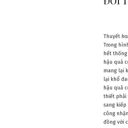
ĐỐI 
Thuyết
ka
Trong hìn
hết thống
hậu quả c
mang lại 
lại khổ đa
hậu quả c
thiết phải
sang kiếp 
công nhận
đồng với c