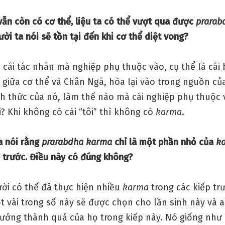
vẫn còn có cơ thể, liệu ta có thể vượt qua được
prarab
ời ta nói sẽ tồn tại đến khi cơ thể diệt vong?
 cái tác nhân mà nghiệp phụ thuộc vào, cụ thể là cái
 giữa cơ thể và Chân Ngã, hòa lại vào trong nguồn củ
nh thức của nó, làm thế nào mà cái nghiệp phụ thuộc 
i? Khi không có cái “tôi” thì không có
karma
.
a nói rằng
prarabdha karma
chỉ là một phần nhỏ của
k
p trước. Điều này có đúng không?
ười có thể đã thực hiện nhiều
karma
trong các kiếp tr
t vài trong số này sẽ được chọn cho lần sinh này và a
hưởng thành quả của họ trong kiếp này. Nó giống như