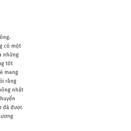
Đông.
ng có một
ua những
ng tốt
sẽ mang
ói rằng
hông nhất
 chuyển
a
đã được
 tương