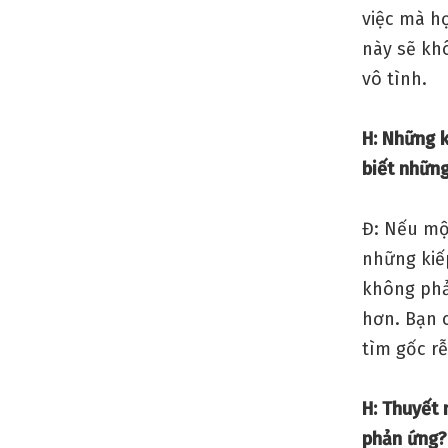
việc mà h
này sẽ khô
vô tình.
H: Những k
biết những
Đ: Nếu mộ
những kiếp
không phải
hơn. Bạn 
tìm gốc r
H: Thuyết 
phản ứng? 