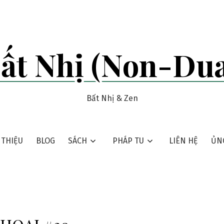
ất Nhị (Non-Dua
Bất Nhị & Zen
 THIỆU
BLOG
SÁCH
PHÁP TU
LIÊN HỆ
ỦN