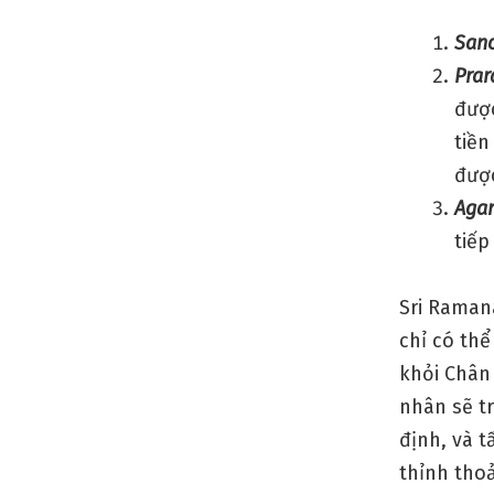
San
Pra
được
tiền
được
Aga
tiếp
Sri Raman
chỉ có th
khỏi Chân
nhân sẽ tr
định, và t
thỉnh tho