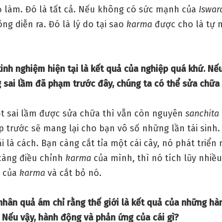
ọ làm. Đó là tất cả. Nếu không có sức mạnh của
Iswar
ng diễn ra. Đó là lý do tại sao
karma
được cho là tự n
inh nghiệm hiện tại là kết quả của nghiệp quá khứ. Nế
 sai lầm đã phạm trước đây, chúng ta có thể sửa chữa
t sai lầm được sửa chữa thì vẫn còn nguyên
sanchita
 trước sẽ mang lại cho bạn vô số những lần tái sinh. 
 là cách. Bạn càng cắt tỉa một cái cây, nó phát triể
càng điều chỉnh
karma
của mình, thì nó tích lũy nhiề
ễ của
karma
và cắt bỏ nó.
nhân quả ám chỉ rằng thế giới là kết quả của những h
Nếu vậy, hành động và phản ứng của cái gì?