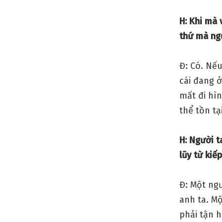
H: Khi mà 
thứ mà ngư
Đ: Có. Nếu
cái đang ở
mất đi hì
thể tồn tạ
H: Người t
lũy từ kiế
Đ: Một ng
anh ta. Mộ
phải tận 