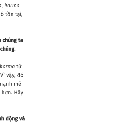
a
,
karma
ó tồn tại,
u chúng ta
 chúng.
 karma
từ
Vì vậy, đó
n mạnh mẽ
u hơn. Hãy
ành động và