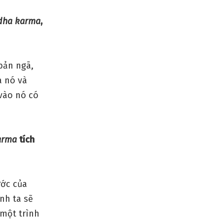
dha karma
,
 bản ngã,
a nó và
vào nó có
arma
tích
ước của
nh ta sẽ
 một trình