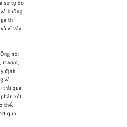
à sự tự do
 và không
Ngã thì
và vì vậy
 Ông nói
n,
Iswara
,
uy định
g và
 trải qua
 phán xét
ơ thể.
ượt qua