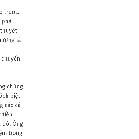
p trước.
 phải
 thuyết
hường là
c chuyển
ằng chúng
ách biệt
ng các cá
 tiền
c đó. Ông
iệm trong