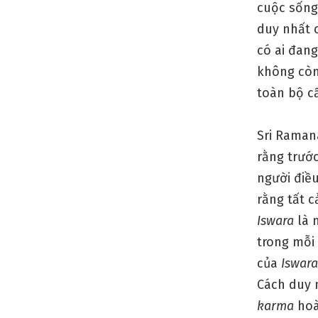
cuộc sống 
duy nhất 
có ai đang
không còn 
toàn bộ cấ
Sri Ramana
rằng trướ
người điề
rằng tất 
Iswara
là 
trong mỗi
của
Iswara
Cách duy n
karma
hoà