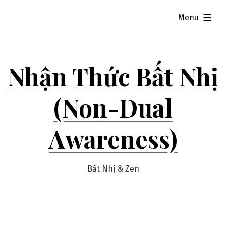
Skip
expanded
Menu
to
content
Nhận Thức Bất Nhị
(Non-Dual
Awareness)
Bất Nhị & Zen