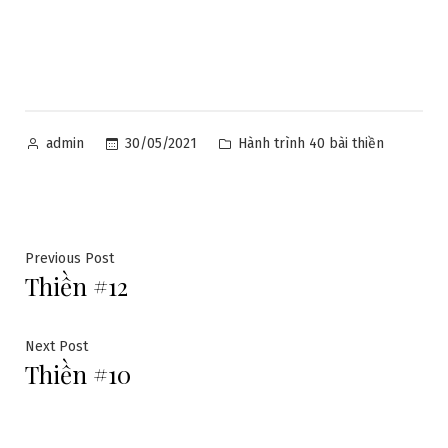
Posted
Posted
30/05/2021
Hành trình 40 bài thiền
admin
by
in
Điều
Previous
Previous Post
Thiền #12
post:
hướng
bài
Next
Next Post
Thiền #10
post:
viết