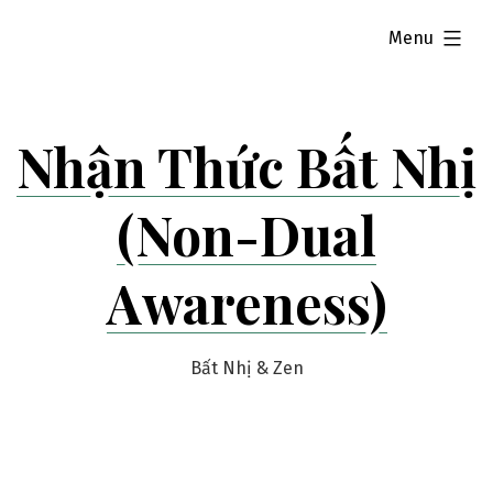
Skip
expanded
Menu
to
content
Nhận Thức Bất Nhị
(Non-Dual
Awareness)
Bất Nhị & Zen