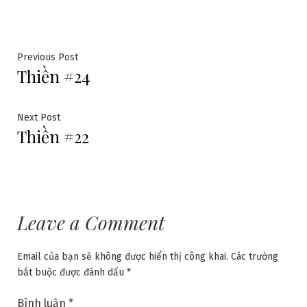
Điều
Previous
Previous Post
Thiền #24
post:
hướng
bài
Next
Next Post
Thiền #22
post:
viết
Leave a Comment
Email của bạn sẽ không được hiển thị công khai.
Các trường
bắt buộc được đánh dấu
*
Bình luận
*