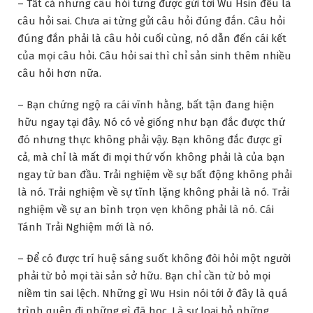
– Tất cả những câu hỏi từng được gửi tới Wu Hsin đều là
câu hỏi sai. Chưa ai từng gửi câu hỏi đúng đắn. Câu hỏi
đúng đắn phải là câu hỏi cuối cùng, nó dẫn đến cái kết
của mọi câu hỏi. Câu hỏi sai thì chỉ sản sinh thêm nhiều
câu hỏi hơn nữa.
– Bạn chứng ngộ ra cái vĩnh hằng, bất tận đang hiện
hữu ngay tại đây. Nó có vẻ giống như bạn đắc được thứ
đó nhưng thực không phải vậy. Bạn không đắc được gì
cả, mà chỉ là mất đi mọi thứ vốn không phải là của bạn
ngay từ ban đầu. Trải nghiệm về sự bất động không phải
là nó. Trải nghiệm về sự tĩnh lặng không phải là nó. Trải
nghiệm về sự an bình trọn vẹn không phải là nó. Cái
Tánh Trải Nghiệm mới là nó.
– Để có được trí huệ sáng suốt không đòi hỏi một người
phải từ bỏ mọi tài sản sở hữu. Bạn chỉ cần từ bỏ mọi
niềm tin sai lệch. Những gì Wu Hsin nói tới ở đây là quá
trình quên đi những gì đã học. Là sự loại bỏ những