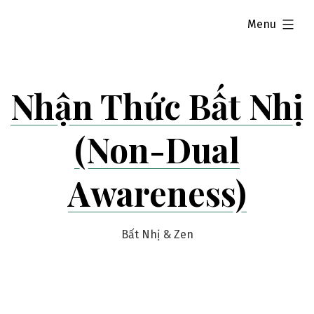
Skip
expanded
Menu
to
content
Nhận Thức Bất Nhị
(Non-Dual
Awareness)
Bất Nhị & Zen