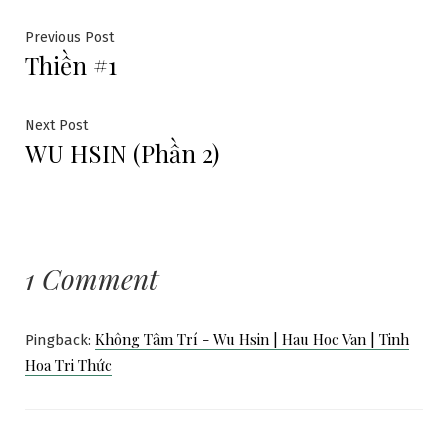
Điều
Previous
Previous Post
Thiền #1
post:
hướng
bài
Next
Next Post
WU HSIN (Phần 2)
post:
viết
1 Comment
Không Tâm Trí - Wu Hsin | Hau Hoc Van | Tinh
Pingback:
Hoa Tri Thức